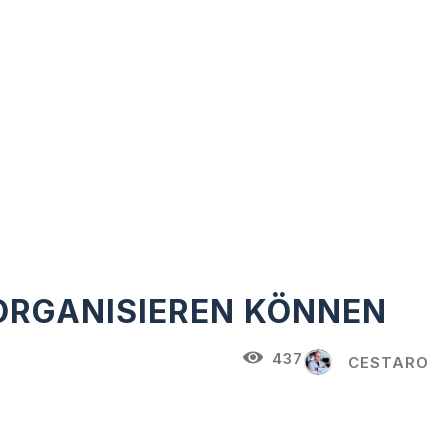
T ORGANISIEREN KÖNNEN
437
CESTARO
Pinterest
WhatsApp