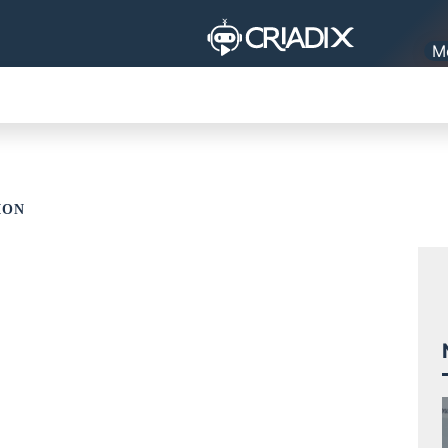
M
TES
ORGANISATION
PRAKTISCHES LEBEN
PLATA
ION